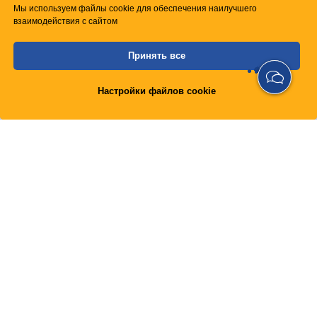
Мы используем файлы cookie для обеспечения наилучшего
Мы используем файлы cookie для обеспечения наилучшего
взаимодействия с сайтом
взаимодействия с сайтом
Принять все
Принять все
Настройки файлов cookie
Настройки файлов cookie
С этими товарами покупают также