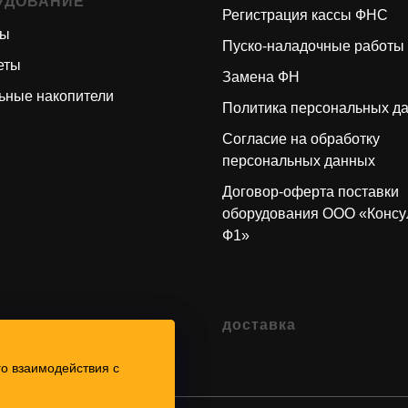
УДОВАНИЕ
Регистрация кассы ФНС
ры
Пуско-наладочные работы
еты
Замена ФН
ьные накопители
Политика персональных д
Согласие на обработку
персональных данных
Договор-оферта поставки
оборудования ООО
«
Консу
Ф1
»
зиты
доставка
о взаимодействия с
о взаимодействия с