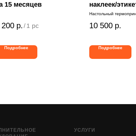
а 15 месяцев
наклеек/этике
Mertech DT80
Настольный термоприн
этикеток с разрешение
 200
р.
10 500
р.
dpi и скоростью печати
/
1 pc
мм/с
Подробнее
Подробнее
ЛНИТЕЛЬНОЕ
УСЛУГИ