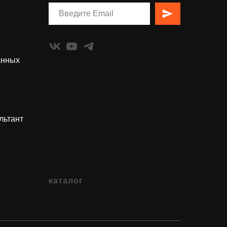
анных
льтант
каталог