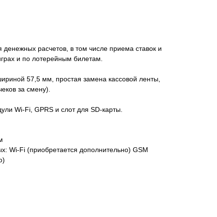
денежных расчетов, в том числе приема ставок и
играх и по лотерейным билетам.
ириной 57,5 мм, простая замена кассовой ленты,
еков за смену).
ли Wi-Fi, GPRS и слот для SD-карты.
м
х: Wi-Fi (приобретается дополнительно) GSM
о)