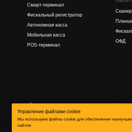
ОБОР
Смарт-терминал
Скане
Фискальный регистратор
Планш
Автономная касса
Фискал
Мобильная касса
ОФД
POS-терминал
Рекви
Управление файлами cookie
Управление файлами cookie
Мы используем файлы cookie для обеспечения наилучшег
Мы используем файлы cookie для обеспечения наилучшег
сайтом
сайтом